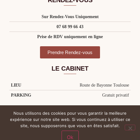
RENDEZ-VOUS
Sur Rendez-Vous Uniquement
07 68 99 66 43
Prise de RDV uniquement en ligne
Prendre Rendez-vous
LE CABINET
LIEU
Route de Bayonne Toulouse
PARKING
Gratuit privatif
Nous utilisons des cookies pour vous garantir la meilleure
expérience sur notre site web. Si vous continuez à utiliser ce
site, nous supposerons que vous en êtes satisfait.
Ok
@ Copyright 2018 – 2026 Tantra Toulouse – Tous droits réservés |
Plan